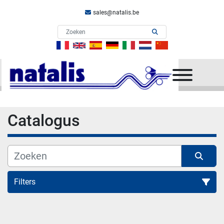
sales@natalis.be
menu
Catalogus
Filters
Alle categorieën