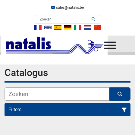
sales@natalis.be
menu
Catalogus
Filters
Alle categorieën