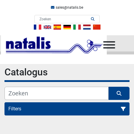
sales@natalis.be
menu
Catalogus
Filters
Alle categorieën