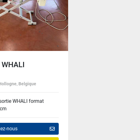
 WHALI
ollogne, Belgique
sortie WHALI format
6cm
tez-nous